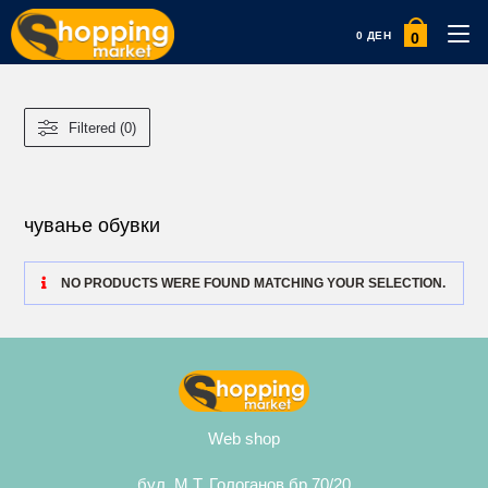
0
0
ДЕН
Filtered (0)
чување обувки
NO PRODUCTS WERE FOUND MATCHING YOUR SELECTION.
Web shop
бул. М.Т. Гологанов бр.70/20