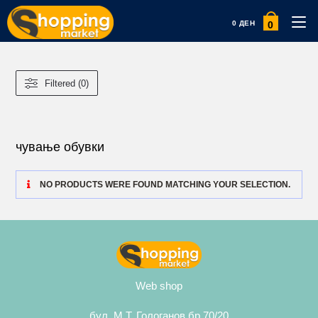
0
0
ДЕН
Filtered (0)
чување обувки
NO PRODUCTS WERE FOUND MATCHING YOUR SELECTION.
Web shop
бул. М.Т. Гологанов бр.70/20