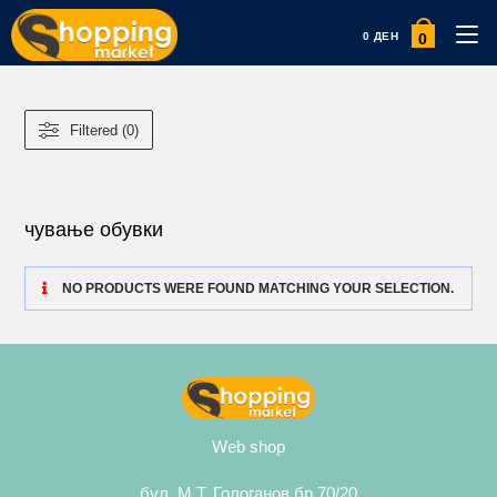
0
0
ДЕН
Filtered (0)
чување обувки
NO PRODUCTS WERE FOUND MATCHING YOUR SELECTION.
Web shop
бул. М.Т. Гологанов бр.70/20