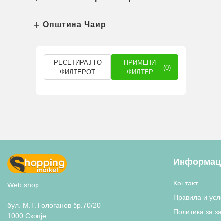
Општина Чаир
РЕСЕТИРАЈ ГО
ПРИМЕНИ
(0)
ФИЛТЕРОТ
ФИЛТЕР
Информаци
Контакт
Web shop
Правила и усл
бул. М.Т. Гологанов бр.70/20
Политика за з
1000 Скопје