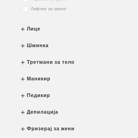
Лифтинг на трепки
Лице
Шминка
Третмани за тело
Маникир
Педикир
Депилација
Фризерај за жени