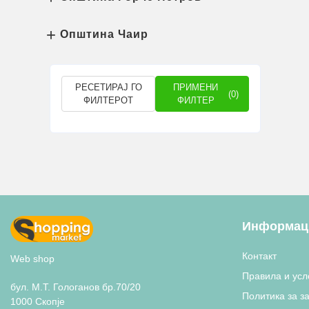
Општина Чаир
РЕСЕТИРАЈ ГО
ПРИМЕНИ
(0)
ФИЛТЕРОТ
ФИЛТЕР
Информаци
Контакт
Web shop
Правила и усл
бул. М.Т. Гологанов бр.70/20
Политика за з
1000 Скопје