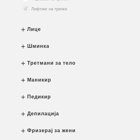
Лифтинг на трепки
Лице
Шминка
Третмани за тело
Маникир
Педикир
Депилација
Фризерај за жени