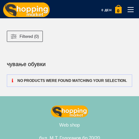
0
0
ДЕН
Filtered (0)
чување обувки
NO PRODUCTS WERE FOUND MATCHING YOUR SELECTION.
Web shop
бул. М.Т. Гологанов бр.70/20