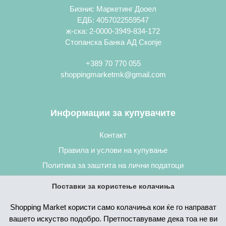
Бизнис Маркетинг Дооел
ЕДБ: 4057022559547
ж-ска: 2-0000-3949-834-172
Стопанска Банка АД Скопје
+389 70 770 055
shoppingmarketmk@gmail.com
Информации за купувачите
Контакт
Правила и услови на купување
Политика за заштита на лични податоци
Постапка за нарачување
Поставки за користење колачиња
Shopping Market користи само колачиња кои ќе го направат
вашето искуство подобро. Претпоставуваме дека тоа не ви