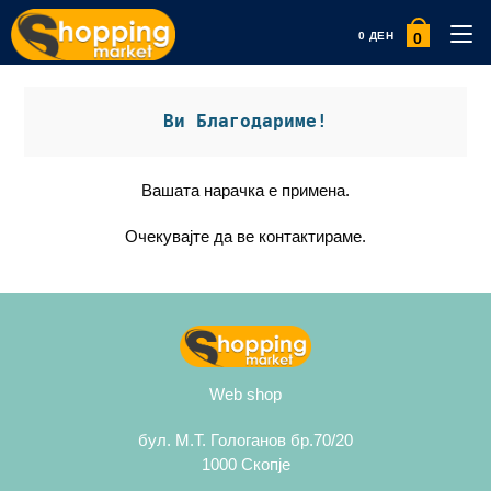
0
0
ДЕН
Ви Благодариме!
Вашата нарачка е примена.
Очекувајте да ве контактираме.
Web shop
бул. М.Т. Гологанов бр.70/20
1000 Скопје