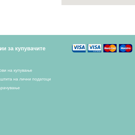
и за купувачите
ови на купување
аштита на лични податоци
арачување