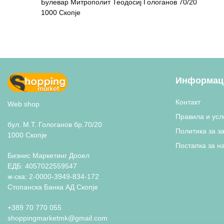
Булевар Митрополит Теодосиј Гологанов 70/20
1000 Скопје
Информаци
Контакт
Web shop
Правила и усл
бул. М.Т. Гологанов бр.70/20
Политика за з
1000 Скопје
Постапка за н
Бизнис Маркетинг Дооел
ЕДБ: 4057022559547
ж-ска: 2-0000-3949-834-172
Стопанска Банка АД Скопје
+389 70 770 055
shoppingmarketmk@gmail.com