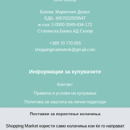
Бизнис Маркетинг Дооел
ЕДБ: 4057022559547
ж-ска: 2-0000-3949-834-172
Стопанска Банка АД Скопје
+389 70 770 055
shoppingmarketmk@gmail.com
Информации за купувачите
Контакт
Правила и услови на купување
Политика за заштита на лични податоци
Постапка за нарачување
Поставки за користење колачиња
Shopping Market користи само колачиња кои ќе го направат