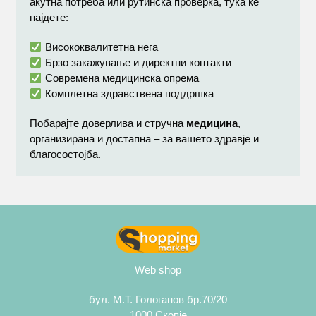
акутна потреба или рутинска проверка, тука ќе
најдете:
Висококвалитетна нега
Брзо закажување и директни контакти
Современа медицинска опрема
Комплетна здравствена поддршка
Побарајте доверлива и стручна
медицина
,
организирана и достапна – за вашето здравје и
благосостојба.
Web shop
бул. М.Т. Гологанов бр.70/20
1000 Скопје