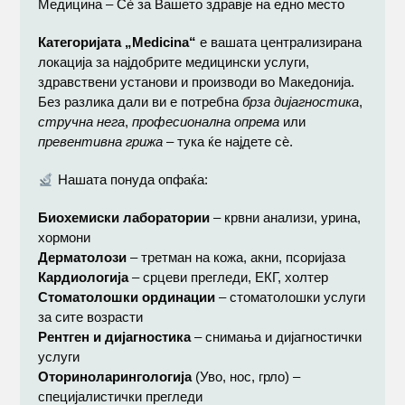
Медицина – Сѐ за Вашето здравје на едно место
Категоријата „Medicina“
е вашата централизирана
локација за најдобрите медицински услуги,
здравствени установи и производи во Македонија.
Без разлика дали ви е потребна
брза дијагностика
,
стручна нега
,
професионална опрема
или
превентивна грижа
– тука ќе најдете сѐ.
Нашата понуда опфаќа:
Биохемиски лаборатории
– крвни анализи, урина,
хормони
Дерматолози
– третман на кожа, акни, псоријаза
Кардиологија
– срцеви прегледи, ЕКГ, холтер
Стоматолошки ординации
– стоматолошки услуги
за сите возрасти
Рентген и дијагностика
– снимања и дијагностички
услуги
Оториноларингологија
(Уво, нос, грло) –
специјалистички прегледи