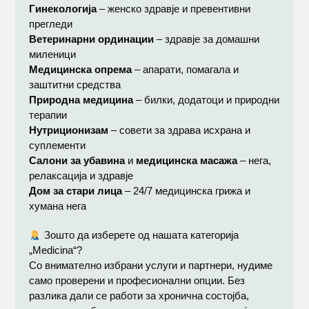
Гинекологија
– женско здравје и превентивни
прегледи
Ветеринарни ординации
– здравје за домашни
миленици
Медицинска опрема
– апарати, помагала и
заштитни средства
Природна медицина
– билки, додатоци и природни
терапии
Нутриционизам
– совети за здрава исхрана и
суплементи
Салони за убавина
и
медицинска масажа
– нега,
релаксација и здравје
Дом за стари лица
– 24/7 медицинска грижа и
хумана нега
Зошто да изберете од нашата категорија
„Medicina“?
Со внимателно избрани услуги и партнери, нудиме
само проверени и професионални опции. Без
разлика дали се работи за хронична состојба,