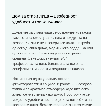
Дом за стари лица – Безбедност,
удобност и грижа 24 часа
Домовите за стари лица се современи установи
наменети за сместување, нега и поддршка на
возрасни лица и пензионери кои имаат потреба
од секојдневна грижа, медицинска поддршка или
едноставно желба за сигурна и социјална
средина. Овие домови нудат 24/7
професионална нега, балансирана исхрана,
социјални активности и медицински надзор.
Нашиот тим од негуватели, лекари,
физиотерапевти и социјални работници создава
топла и прифатлива атмосфера каде што секој
жител се чувствува како дома. Просториите се
модерни, удобни и прилагодени на потребите на
постарите лица. Домовите се достапни за самци,