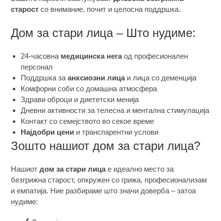
старост
со внимание, почит и целосна поддршка.
Дом за стари лица – Што нудиме:
24-часовна
медицинска нега
од професионален
персонал
Поддршка за
анксиозни лица
и лица со деменција
Комфорни соби со домашна атмосфера
Здрави оброци и диететски менија
Дневни активности за телесна и ментална стимулација
Контакт со семејството во секое време
Најдобри цени
и транспарентни услови
Зошто нашиот дом за стари лица?
Нашиот
дом за стари лица
е идеално место за
безгрижна старост, опкружен со грижа, професионализам
и емпатија. Ние разбираме што значи доверба – затоа
нудиме: