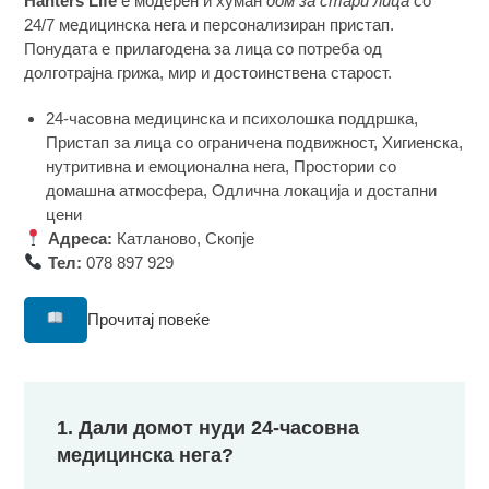
Hanters Life
е модерен и хуман
дом за стари лица
со
24/7 медицинска нега и персонализиран пристап.
Понудата е прилагодена за лица со потреба од
долготрајна грижа, мир и достоинствена старост.
24-часовна медицинска и психолошка поддршка,
Пристап за лица со ограничена подвижност, Хигиенска,
нутритивна и емоционална нега, Простории со
домашна атмосфера, Одлична локација и достапни
цени
Адреса:
Катланово, Скопје
Тел:
078 897 929
Прочитај повеќе
1. Дали домот нуди 24-часовна
медицинска нега?