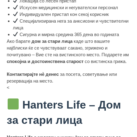
Локација со лесен пристап
Искусен медицински и негувателски персонал
Индивидуален пристап кон секој корисник
Специјализирана нега за анксиозни и чувствителни
лица
Сигурна и мирна средина 365 дена во годината
Ако барате
дом за стари лица
каде што вашите
најблиски ќе се чувствуваат сакано, згрижено и
почитувано – Вие сте на вистинското место. Подарете им
спокојна и достоинствена старост
со вистинска грижа.
Контактирајте нè денес
за посета, советување или
резервација на место.
<
Hanters Life – Дом
за стари лица