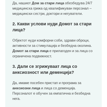
Да, нашиот
Дом за стари лица
обезбедува 24/7
медицинска грижа од квалификуван персонал –
медицински сестри, доктори и негуватели.
2. Какви услови нуди Домот за стари
лица?
Објектот нуди комфорни соби, здрави оброци,
активности за стимулација и безбедна околина.
Домот за стари лица
е прилагоден и за лица со
ограничена подвижност.
3. Дали се згрижуваат лица со
анксиозност или деменција?
Да, имаме посебен пристап и програма за
анксиозни лица
и лица со деменција.
Персоналот е обучен за емпатична и безбедна
нега.