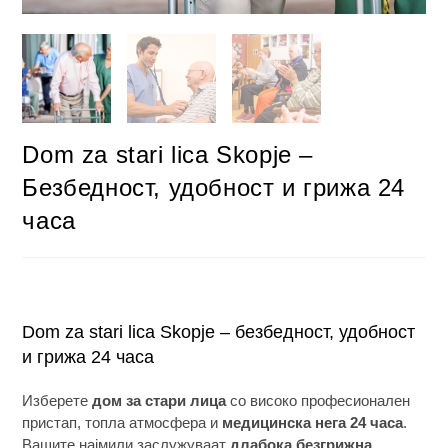
Dom za stari lica Skopje –
Безбедност, удобност и грижа 24
часа
Dom za stari lica Skopje – безбедност, удобност
и грижа 24 часа
Изберете
дом за стари лица
со високо професионален
пристап, топла атмосфера и
медицинска нега 24 часа
.
Вашите најмили заслужуваат
длабока безгрижна