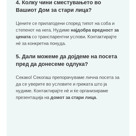
4. Колку чини сместувањето во
Вашиот Дом за стари лица?
Цените се прилагодени според типот на соба и
степенот на нега. Нудиме
најдобра вредност за
цената
со транспарентни услови. Контактирајте
нè за конкретна понуда.
5. Дали можеме да дојдеме на посета
пред да донесеме одлука?
Секако! Секогаш препорачуваме лична посета за
да се уверите во условите и грижата што ја
нудиме. Контактирајте нè и ќе организираме
презентација на
домот за стари лица
.