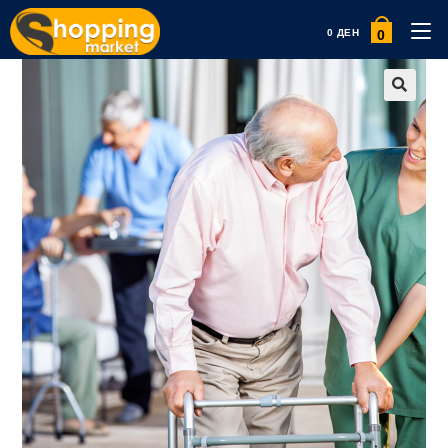
0
0
ДЕН