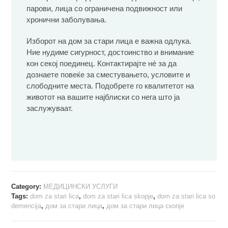
парови, лица со ограничена подвижност или
хронични заболувања.
Изборот на дом за стари лица е важна одлука.
Ние нудиме сигурност, достоинство и внимание
кон секој поединец. Контактирајте нè за да
дознаете повеќе за сместувањето, условите и
слободните места. Подобрете го квалитетот на
животот на вашите најблиски со нега што ја
заслужуваат.
Category:
МЕДИЦИНСКИ УСЛУГИ
Tags:
dom za stari lica
,
dom za stari lica skopje
,
dom za stari lica so
demencija
,
дом за стари лица
,
дом за стари лица скопје