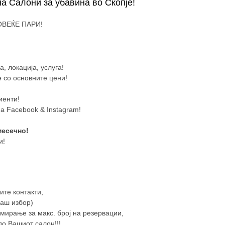
на Салони за убавина во Скопје!
ОВЕЌЕ ПАРИ!
, локација, услуга!
 со основните цени!
иенти!
а Facebook & Instagram!
месечно!
и!
ите контакти,
Ваш избор)
амирање за макс. број на резервации,
о Вашиот салон!!!