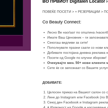
ВО ПРВИОТ Digitalen Locator
ПОВЕЌЕ ПОСЕТИ > + РЕЗЕРВАЦИИ > П
Со Beauty Connect:
Лесно Ве наоѓаат по општина /населба
Имате Ваш Ценовник – ги запознавате
Секогаш видливи за сите!
Пополнувате празни саати со нови кл
Добивате постојана дневна реклама н
Посети од Google по клучни зборови!
Очекувајте мин. 50+ нови клиенти 
Сите ќе се запознаат со Вашите услуг
ДОБИВАТЕ:
Целосен приказ на Вашиот салон со с
Линк до Instagram или Facebook (по 
Секој ден Facebook и Instagram рекл
+
Излезност на Google и насочување д