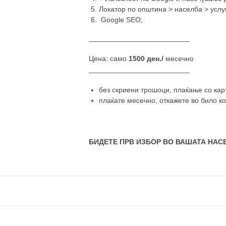
Локатор по општина > населба > услу
Google SEO;
_________________________
Цена: само
1500 ден./
месечно
_________________________
без скриени трошоци, плаќање со карт
плаќате месечно, откажете во било ко
БИДЕТЕ ПРВ ИЗБОР ВО ВАШАТА НАСЕ