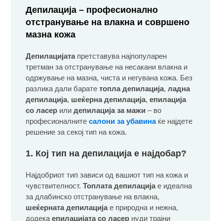
Депилација – професионално
отстранување на влакна и совршено
мазна кожа
Депилацијата
претставува најпопуларен
третман за отстранување на несакани влакна и
одржување на мазна, чиста и негувана кожа. Без
разлика дали барате
топла депилација
,
ладна
депилација
,
шеќерна депилација
,
епилација
со ласер
или
депилација за мажи
– во
професионалните
салони за убавина
ќе најдете
решение за секој тип на кожа.
1. Кој тип на депилација е најдобар?
Најдобриот тип зависи од вашиот тип на кожа и
чувствителност.
Топлата депилација
е идеална
за длабинско отстранување на влакна,
шеќерната депилација
е природна и нежна,
додека
епилацијата со ласер
нуди трајни