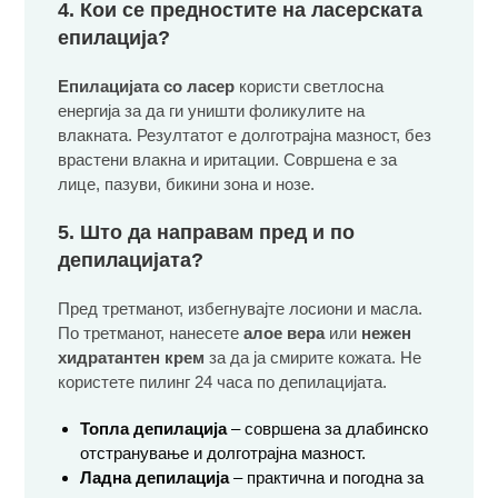
4. Кои се предностите на ласерската
епилација?
Епилацијата со ласер
користи светлосна
енергија за да ги уништи фоликулите на
влакната. Резултатот е долготрајна мазност, без
врастени влакна и иритации. Совршена е за
лице, пазуви, бикини зона и нозе.
5. Што да направам пред и по
депилацијата?
Пред третманот, избегнувајте лосиони и масла.
По третманот, нанесете
алоe вера
или
нежен
хидратантен крем
за да ја смирите кожата. Не
користете пилинг 24 часа по депилацијата.
Топла депилација
– совршена за длабинско
отстранување и долготрајна мазност.
Ладна депилација
– практична и погодна за