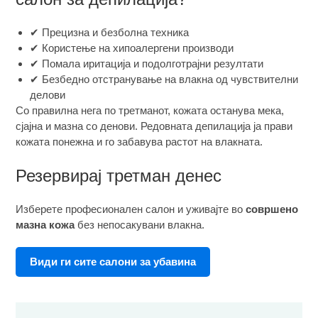
✔ Прецизна и безболна техника
✔ Користење на хипоалергени производи
✔ Помала иритација и подолготрајни резултати
✔ Безбедно отстранување на влакна од чувствителни
делови
Со правилна нега по третманот, кожата останува мека,
сјајна и мазна со денови. Редовната депилација ја прави
кожата понежна и го забавува растот на влакната.
Резервирај третман денес
Изберете професионален салон и уживајте во
совршено
мазна кожа
без непосакувани влакна.
Види ги сите салони за убавина