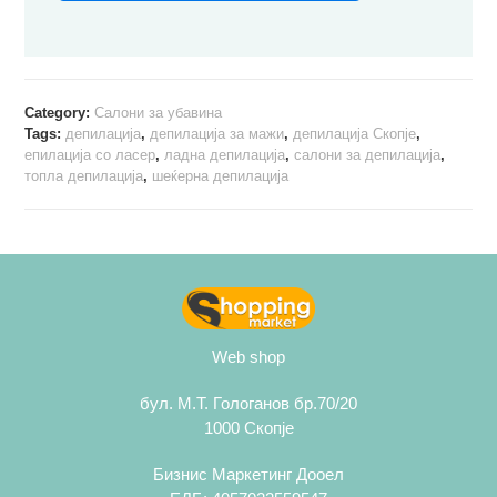
Category:
Салони за убавина
Tags:
депилација
,
депилација за мажи
,
депилација Скопје
,
епилација со ласер
,
ладна депилација
,
салони за депилација
,
топла депилација
,
шеќерна депилација
Web shop
бул. М.Т. Гологанов бр.70/20
1000 Скопје
Бизнис Маркетинг Дооел