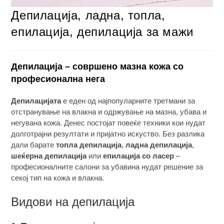
Депилација, ладна, топла,
епилација, депилација за мажи
Депилација – совршено мазна кожа со
професионална нега
Депилацијата
е еден од најпопуларните третмани за
отстранување на влакна и одржување на мазна, убава и
негувана кожа. Денес постојат повеќе техники кои нудат
долготрајни резултати и пријатно искуство. Без разлика
дали барате
топла депилација
,
ладна депилација
,
шеќерна депилација
или
епилација со ласер
–
професионалните салони за убавина нудат решение за
секој тип на кожа и влакна.
Видови на депилација