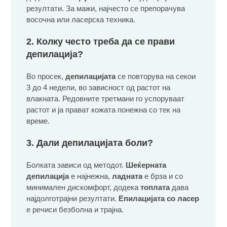
резултати. За мажи, најчесто се препорачува
восочна или ласерска техника.
2. Колку често треба да се прави
депилација?
Во просек,
депилацијата
се повторува на секои
3 до 4 недели, во зависност од растот на
влакната. Редовните третмани го успоруваат
растот и ја прават кожата понежна со тек на
време.
3. Дали депилацијата боли?
Болката зависи од методот.
Шеќерната
депилација
е најнежна,
ладната
е брза и со
минимален дискомфорт, додека
топлата
дава
најдолготрајни резултати.
Епилацијата со ласер
е речиси безболна и трајна.