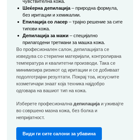
чувствителна кожа.
Шеќерна депилација
– природна формула,
без иритации и хемикалии.
Епилација со ласер
– трајно решение за сите
типови кожа.
Депилација за мажи
– специјално
прилагодени третмани за машка кожа.
Во професионален салон, депилацијата се
изведува со стерилни материјали, контролирана
температура и квалитетни производи. Така се
минимизира ризикот од иритации и се добиваат
подолготрајни резултати. Покрај тоа, искусните
козметичари знаат која техника најдобро
одговара на вашиот тип на кожа.
Изберете професионална
депилација
и уживајте
во совршено мазна кожа, без болка и
непријатност.
Види ги сите салони за убавина