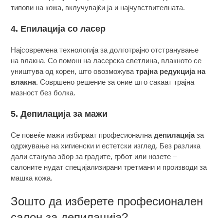
типови на кожа, вклучувајќи ја и најчувствителната.
4. Епилација со ласер
Најсовремена технологија за долготрајно отстранување
на влакна. Со помош на ласерска светлина, влакното се
уништува од корен, што овозможува
трајна редукција на
влакна
. Совршено решение за оние што сакаат трајна
мазност без болка.
5. Депилација за мажи
Се повеќе мажи избираат професионална
депилација
за
одржување на хигиенски и естетски изглед. Без разлика
дали станува збор за градите, грбот или нозете –
салоните нудат специјализирани третмани и производи за
машка кожа.
Зошто да изберете професионален
салон за депилација?