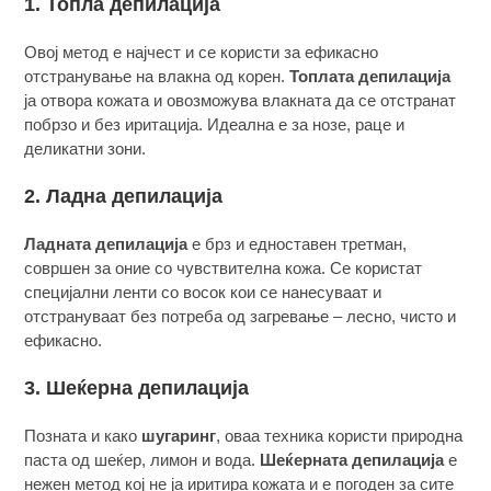
1. Топла депилација
Овој метод е најчест и се користи за ефикасно
отстранување на влакна од корен.
Топлата депилација
ја отвора кожата и овозможува влакната да се отстранат
побрзо и без иритација. Идеална е за нозе, раце и
деликатни зони.
2. Ладна депилација
Ладната депилација
е брз и едноставен третман,
совршен за оние со чувствителна кожа. Се користат
специјални ленти со восок кои се нанесуваат и
отстрануваат без потреба од загревање – лесно, чисто и
ефикасно.
3. Шеќерна депилација
Позната и како
шугаринг
, оваа техника користи природна
паста од шеќер, лимон и вода.
Шеќерната депилација
е
нежен метод кој не ја иритира кожата и е погоден за сите