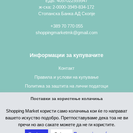
ЕДБ: 4057022559547
ж-ска: 2-0000-3949-834-172
Стопанска Банка АД Скопје
+389 70 770 055
shoppingmarketmk@gmail.com
Информации за купувачите
Контакт
Правила и услови на купување
Политика за заштита на лични податоци
Постапка за нарачување
Поставки за користење колачиња
Shopping Market користи само колачиња кои ќе го направат
вашето искуство подобро. Претпоставуваме дека тоа не ви
пречи но ако сакате можете да не ги користите.