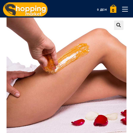
0
0
ДЕН