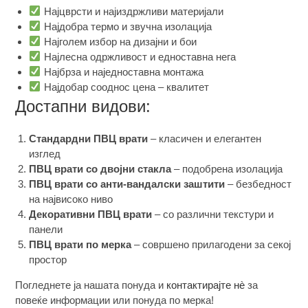
Најцврсти и најиздржливи материјали
Најдобра термо и звучна изолација
Најголем избор на дизајни и бои
Најлесна одржливост и едноставна нега
Најбрза и наједноставна монтажа
Најдобар сооднос цена – квалитет
Достапни видови:
Стандардни ПВЦ врати
– класичен и елегантен
изглед
ПВЦ врати со двојни стакла
– подобрена изолација
ПВЦ врати со анти-вандалски заштити
– безбедност
на највисоко ниво
Декоративни ПВЦ врати
– со различни текстури и
панели
ПВЦ врати по мерка
– совршено прилагодени за секој
простор
Погледнете ја нашата понуда и
контактирајте нè
за
повеќе информации или понуда по мерка!