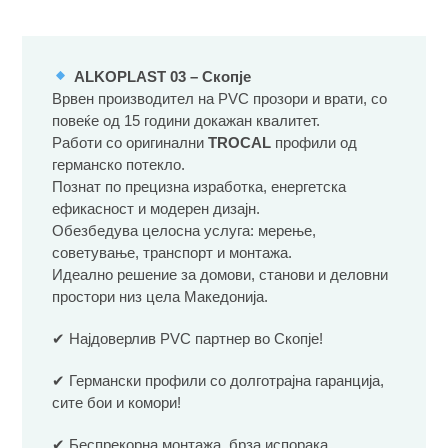
ALKOPLAST 03 – Скопје
Врвен производител на PVC прозори и врати, со
повеќе од 15 години докажан квалитет.
Работи со оригинални
TROCAL
профили од
германско потекло.
Познат по прецизна изработка, енергетска
ефикасност и модерен дизајн.
Обезбедува целосна услуга: мерење,
советување, транспорт и монтажа.
Идеално решение за домови, станови и деловни
простори низ цела Македонија.
✔ Најдоверлив PVC партнер во Скопје!
✔ Германски профили со долготрајна гаранција,
сите бои и комори!
✔ Беспрекорна монтажа, брза испорака