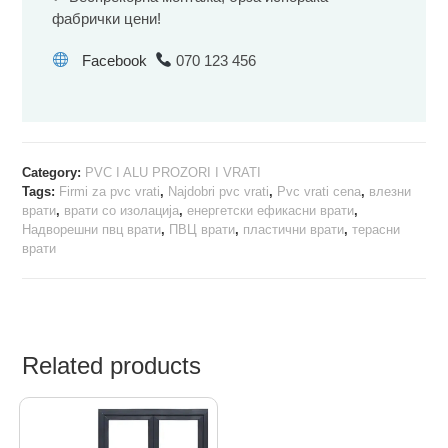
фабрички цени!
Facebook
070 123 456
Category:
PVC I ALU PROZORI I VRATI
Tags:
Firmi za pvc vrati
,
Najdobri pvc vrati
,
Pvc vrati cena
,
влезни
врати
,
врати со изолација
,
енергетски ефикасни врати
,
Надворешни пвц врати
,
ПВЦ врати
,
пластични врати
,
терасни
врати
Related products