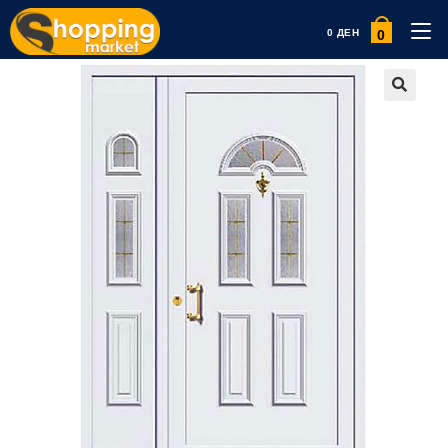
0
0
ДЕН