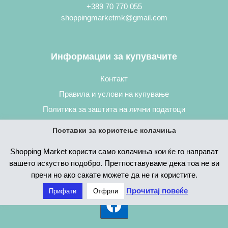
+389 70 770 055
shoppingmarketmk@gmail.com
Информации за купувачите
Контакт
Правила и услови на купување
Политика за заштита на лични податоци
Постапка за нарачување
Поставки за користење колачиња
Shopping Market користи само колачиња кои ќе го направат
вашето искуство подобро. Претпоставуваме дека тоа не ви
пречи но ако сакате можете да не ги користите.
Прочитај повеќе
Прифати
Отфрли