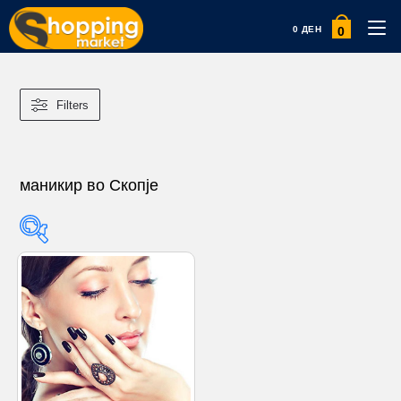
0
0
ДЕН
Filters
маникир во Скопје
Product categories
Product categories
Product tags