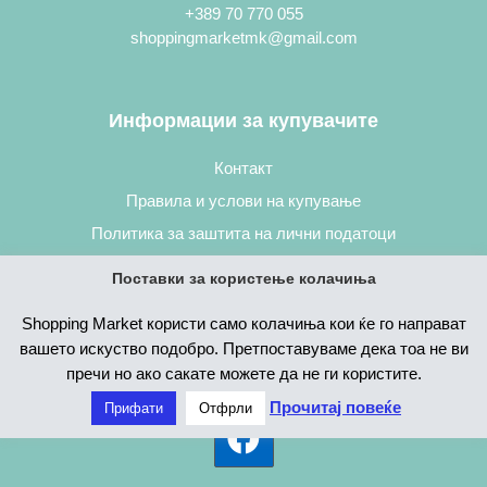
+389 70 770 055
shoppingmarketmk@gmail.com
Информации за купувачите
Контакт
Правила и услови на купување
Политика за заштита на лични податоци
Постапка за нарачување
Поставки за користење колачиња
Shopping Market користи само колачиња кои ќе го направат
вашето искуство подобро. Претпоставуваме дека тоа не ви
пречи но ако сакате можете да не ги користите.
Прочитај повеќе
Прифати
Отфрли