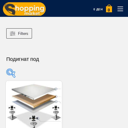
0
0
ДЕН
Filters
Подигнат под
Product categories
Product categories
Product tags