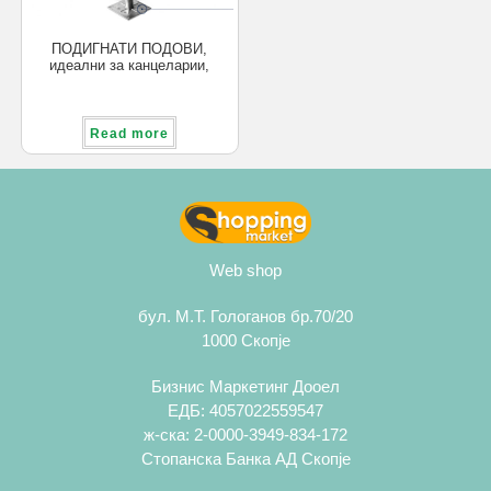
ПОДИГНАТИ ПОДОВИ,
идеални за канцеларии,
индустрија, за скриени кабли,
цевки
Read more
Web shop
бул. М.Т. Гологанов бр.70/20
1000 Скопје
Бизнис Маркетинг Дооел
ЕДБ: 4057022559547
ж-ска: 2-0000-3949-834-172
Стопанска Банка АД Скопје