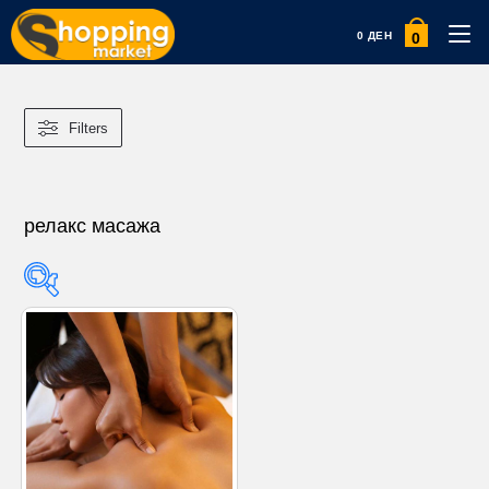
0
0
ДЕН
Filters
релакс масажа
Product categories
Product categories
Product tags