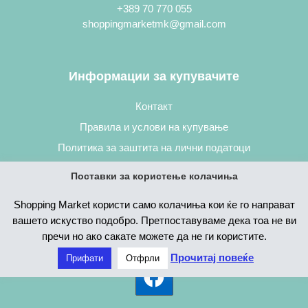
+389 70 770 055
shoppingmarketmk@gmail.com
Информации за купувачите
Контакт
Правила и услови на купување
Политика за заштита на лични податоци
Постапка за нарачување
Поставки за користење колачиња
Shopping Market користи само колачиња кои ќе го направат
вашето искуство подобро. Претпоставуваме дека тоа не ви
пречи но ако сакате можете да не ги користите.
Прочитај повеќе
Прифати
Отфрли