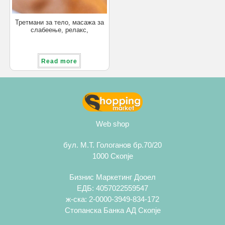
Третмани за тело, масажа за
слабеење, релакс,
медицинска, за жени и мажи,
солариум,
Read more
Web shop
бул. М.Т. Гологанов бр.70/20
1000 Скопје
Бизнис Маркетинг Дооел
ЕДБ: 4057022559547
ж-ска: 2-0000-3949-834-172
Стопанска Банка АД Скопје