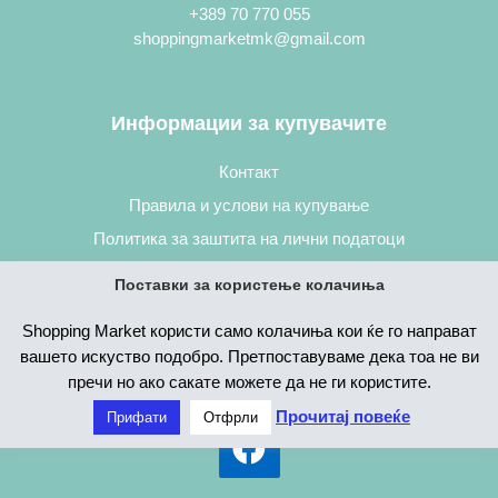
+389 70 770 055
shoppingmarketmk@gmail.com
Информации за купувачите
Контакт
Правила и услови на купување
Политика за заштита на лични податоци
Постапка за нарачување
Поставки за користење колачиња
Shopping Market користи само колачиња кои ќе го направат
вашето искуство подобро. Претпоставуваме дека тоа не ви
пречи но ако сакате можете да не ги користите.
Прочитај повеќе
Прифати
Отфрли