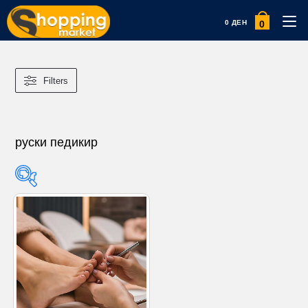
0
0
ДЕН
Filters
руски педикир
Product categories
Product categories
Product tags