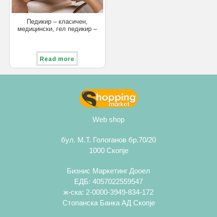
Педикир – класичен,
медицински, гел педикир –
Листа Салони
Read more
Web shop
бул. М.Т. Гологанов бр.70/20
1000 Скопје
Бизнис Маркетинг Дооел
ЕДБ: 4057022559547
ж-ска: 2-0000-3949-834-172
Стопанска Банка АД Скопје