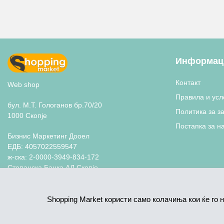
Информаци
Контакт
Web shop
Правила и усл
бул. М.Т. Гологанов бр.70/20
Политика за з
1000 Скопје
Постапка за н
Бизнис Маркетинг Дооел
ЕДБ: 4057022559547
ж-ска: 2-0000-3949-834-172
Стопанска Банка АД Скопје
+389 70 770 055
shoppingmarketmk@gmail.com
Shopping Market користи само колачиња кои ќе го 