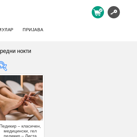
МУЛАР
ПРИЈАВА
уредни нокти
Product categories
Product tags
Product categories
Педикир – класичен,
медицински, гел
педикир – Листа