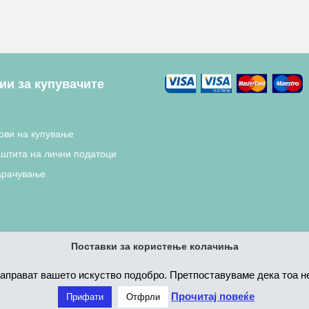
и за купувачите
ови на купување
аштита на лични податоци
арачување
Поставки за користење колачиња
направат вашето искуство подобро. Претпоставуваме дека тоа не 
Прочитај повеќе
Прифати
Отфрли