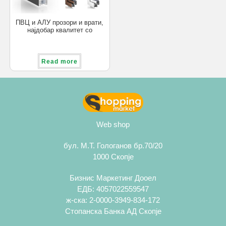
ПВЦ и АЛУ прозори и врати,
најдобар квалитет со
одлична цена!
Read more
Web shop
бул. М.Т. Гологанов бр.70/20
1000 Скопје
Бизнис Маркетинг Дооел
ЕДБ: 4057022559547
ж-ска: 2-0000-3949-834-172
Стопанска Банка АД Скопје