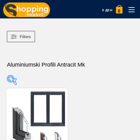
0
0
ДЕН
Filters
Aluminiumski Profili Antracit Mk
Product categories
Product categories
Product tags