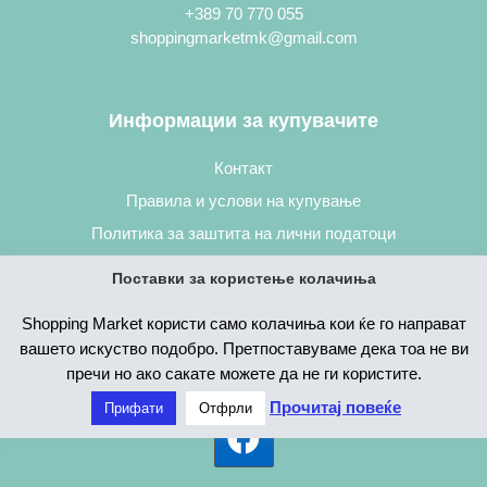
+389 70 770 055
shoppingmarketmk@gmail.com
Информации за купувачите
Контакт
Правила и услови на купување
Политика за заштита на лични податоци
Постапка за нарачување
Поставки за користење колачиња
Shopping Market користи само колачиња кои ќе го направат
вашето искуство подобро. Претпоставуваме дека тоа не ви
пречи но ако сакате можете да не ги користите.
Прочитај повеќе
Прифати
Отфрли