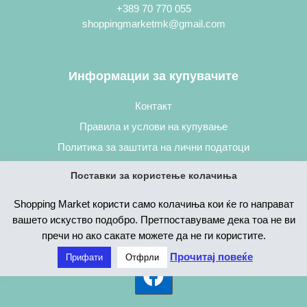
+389 70 770 055
shoppingmarketmk@gmail.com
Информации за купувачите
Контакт
Правила и услови на купување
Политика за заштита на лични податоци
Постапка за нарачување
Поставки за користење колачиња
Shopping Market користи само колачиња кои ќе го направат
вашето искуство подобро. Претпоставуваме дека тоа не ви
пречи но ако сакате можете да не ги користите.
Прочитај повеќе
Прифати
Отфрли