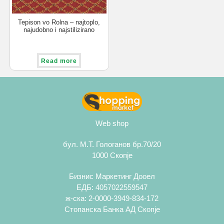
Tepison vo Rolna – najtoplo,
najudobno i najstilizirano
resenje za sekoj dom
Read more
Web shop
бул. М.Т. Гологанов бр.70/20
1000 Скопје
Бизнис Маркетинг Дооел
ЕДБ: 4057022559547
ж-ска: 2-0000-3949-834-172
Стопанска Банка АД Скопје