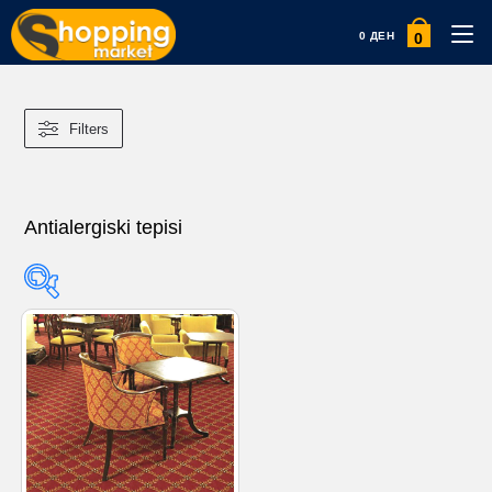
0
0
ДЕН
Filters
Antialergiski tepisi
Product categories
Product categories
Product tags