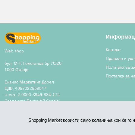
Информаци
Контакт
Web shop
Правила и усл
бул. М.Т. Гологанов бр.70/20
Политика за з
1000 Скопје
Постапка за н
Бизнис Маркетинг Дооел
ЕДБ: 4057022559547
ж-ска: 2-0000-3949-834-172
Стопанска Банка АД Скопје
+389 70 770 055
shoppingmarketmk@gmail.com
Shopping Market користи само колачиња кои ќе го 