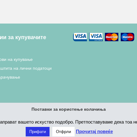
и за купувачите
ови на купување
аштита на лични податоци
арачување
Поставки за користење колачиња
направат вашето искуство подобро. Претпоставуваме дека тоа не 
Прочитај повеќе
Прифати
Отфрли