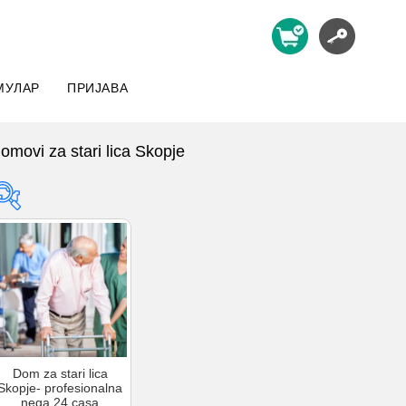
МУЛАР
ПРИЈАВА
omovi za stari lica Skopje
Product categories
Product tags
Product categories
Dom za stari lica
Skopje- profesionalna
nega 24 casa