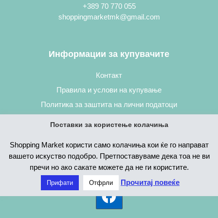
+389 70 770 055
shoppingmarketmk@gmail.com
Информации за купувачите
Контакт
Правила и услови на купување
Политика за заштита на лични податоци
Постапка за нарачување
Поставки за користење колачиња
Shopping Market користи само колачиња кои ќе го направат
вашето искуство подобро. Претпоставуваме дека тоа не ви
пречи но ако сакате можете да не ги користите.
Прочитај повеќе
Прифати
Отфрли