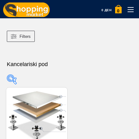
0
0
ДЕН
Filters
Kancelariski pod
Product categories
Product categories
Product tags