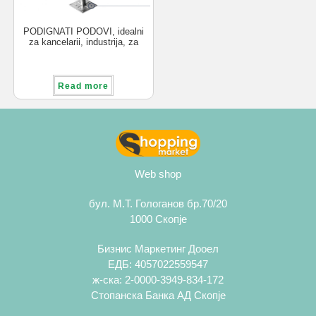
PODIGNATI PODOVI, idealni
za kancelarii, industrija, za
skrieni kabli, cevki.
Read more
Web shop
бул. М.Т. Гологанов бр.70/20
1000 Скопје
Бизнис Маркетинг Дооел
ЕДБ: 4057022559547
ж-ска: 2-0000-3949-834-172
Стопанска Банка АД Скопје