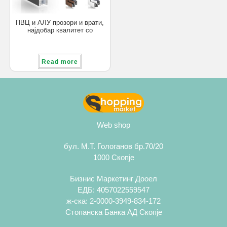
ПВЦ и АЛУ прозори и врати,
најдобар квалитет со
одлична цена!
Read more
Web shop
бул. М.Т. Гологанов бр.70/20
1000 Скопје
Бизнис Маркетинг Дооел
ЕДБ: 4057022559547
ж-ска: 2-0000-3949-834-172
Стопанска Банка АД Скопје