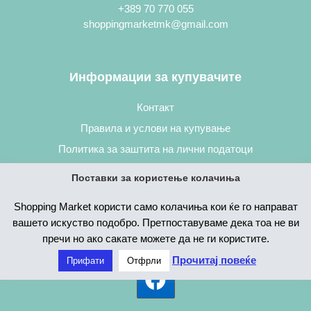
+389 70 770 055
shoppingmarketmk@gmail.com
Информации за купувачите
Контакт
Правила и услови на купување
Политика за заштита на лични податоци
Постапка за нарачување
Поставки за користење колачиња
Shopping Market користи само колачиња кои ќе го направат
вашето искуство подобро. Претпоставуваме дека тоа не ви
пречи но ако сакате можете да не ги користите.
Прочитај повеќе
Прифати
Отфрли