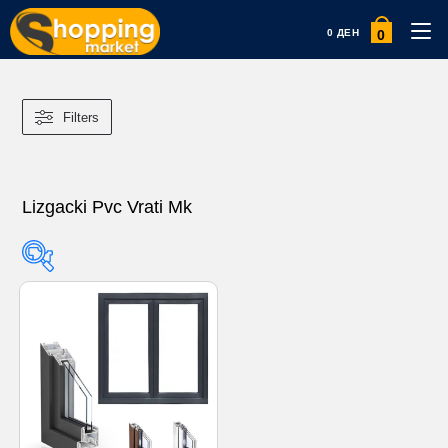
0
0
ДЕН
Filters
Lizgacki Pvc Vrati Mk
Product categories
Product categories
Product tags