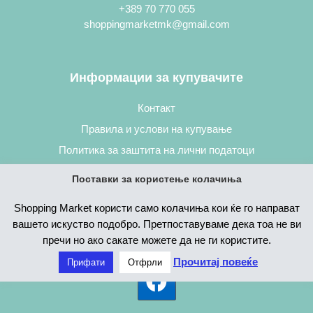
+389 70 770 055
shoppingmarketmk@gmail.com
Информации за купувачите
Контакт
Правила и услови на купување
Политика за заштита на лични податоци
Постапка за нарачување
Поставки за користење колачиња
Shopping Market користи само колачиња кои ќе го направат
вашето искуство подобро. Претпоставуваме дека тоа не ви
пречи но ако сакате можете да не ги користите.
Прочитај повеќе
Прифати
Отфрли