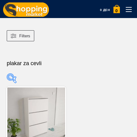
0
0
ДЕН
Filters
plakar za cevli
Product categories
Product categories
Product tags