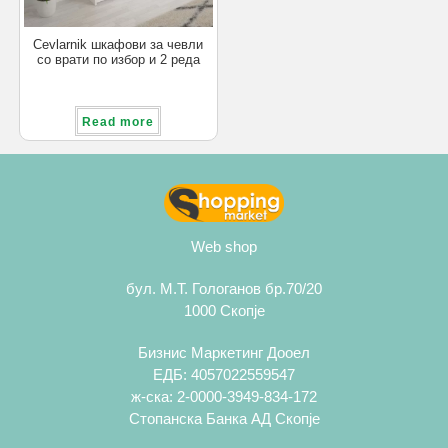
Cevlarnik шкафови за чевли
со врати по избор и 2 реда
чевли по врата
Read more
Web shop
бул. М.Т. Гологанов бр.70/20
1000 Скопје
Бизнис Маркетинг Дооел
ЕДБ: 4057022559547
ж-ска: 2-0000-3949-834-172
Стопанска Банка АД Скопје