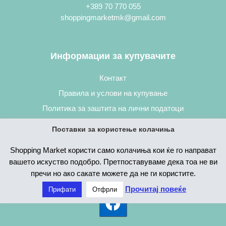
+389 70 770 055
shoppingmarketmk@gmail.com
Информации за купувачите
Контакт
Правила и услови на купување
Политика за заштита на лични податоци
Постапка за нарачување
Поставки за користење колачиња
Shopping Market користи само колачиња кои ќе го направат
вашето искуство подобро. Претпоставуваме дека тоа не ви
пречи но ако сакате можете да не ги користите.
Прочитај повеќе
Прифати
Отфрли