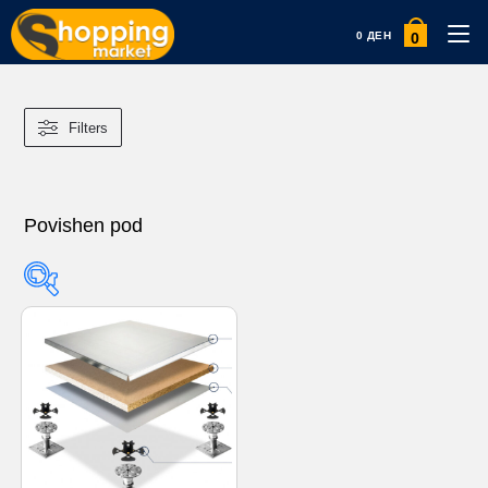
0
0
ДЕН
Filters
Povishen pod
Product categories
Product categories
Product tags