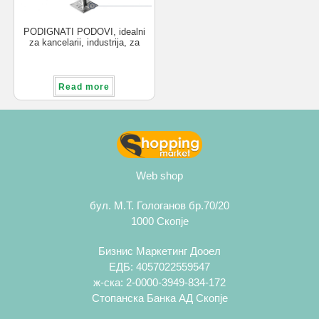
PODIGNATI PODOVI, idealni
za kancelarii, industrija, za
skrieni kabli, cevki.
Read more
Web shop
бул. М.Т. Гологанов бр.70/20
1000 Скопје
Бизнис Маркетинг Дооел
ЕДБ: 4057022559547
ж-ска: 2-0000-3949-834-172
Стопанска Банка АД Скопје