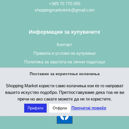
+389 70 770 055
shoppingmarketmk@gmail.com
Информации за купувачите
Контакт
Правила и услови на купување
Политика за заштита на лични податоци
Постапка за нарачување
Поставки за користење колачиња
Shopping Market користи само колачиња кои ќе го направат
вашето искуство подобро. Претпоставуваме дека тоа не ви
пречи но ако сакате можете да не ги користите.
Прочитај повеќе
Прифати
Отфрли