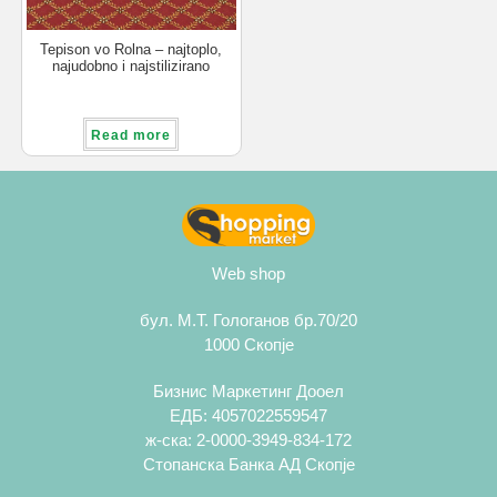
Tepison vo Rolna – najtoplo,
najudobno i najstilizirano
resenje za sekoj dom
Read more
Web shop
бул. М.Т. Гологанов бр.70/20
1000 Скопје
Бизнис Маркетинг Дооел
ЕДБ: 4057022559547
ж-ска: 2-0000-3949-834-172
Стопанска Банка АД Скопје