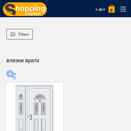
0
0
ДЕН
Filters
влезни врати
Product categories
Product categories
Product tags