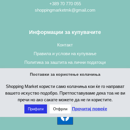
+389 70 770 055
shoppingmarketmk@gmail.com
Информации за купувачите
Контакт
Правила и услови на купување
Политика за заштита на лични податоци
Постапка за нарачување
Поставки за користење колачиња
Shopping Market користи само колачиња кои ќе го направат
вашето искуство подобро. Претпоставуваме дека тоа не ви
пречи но ако сакате можете да не ги користите.
Прочитај повеќе
Прифати
Отфрли