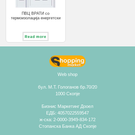
ПВЦ ВРАТИ со
термоизолација енергетски
ефикасна
Read more
Web shop
бул. М.Т. Гологанов бр.70/20
1000 Скопје
Бизнис Маркетинг Дооел
ЕДБ: 4057022559547
ж-ска: 2-0000-3949-834-172
Стопанска Банка АД Скопје